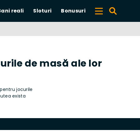
Bani reali
Sloturi
Bonusuri
curile de masă ale lor
pentru jocurile
putea exista