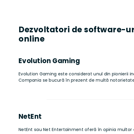
Dezvoltatori de software-ur
online
Evolution Gaming
Evolution Gaming este considerat unul din pionierii in
Compania se bucură în prezent de multă notorietate 
NetEnt
NetEnt sau Net Entertainment oferă în opinia multor a