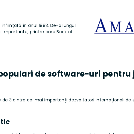
înființată în anul 1993. De-a lungul
ri importante, printre care Book of
populari de software-uri pentru 
e de 3 dintre cei mai importanți dezvoltatori internaționali de
tic