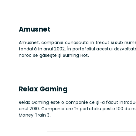
Amusnet
Amusnet, companie cunoscută în trecut și sub num
fondată în anul 2002. În portofoliul acestui dezvolta
noroc se găsește și Burning Hot.
Relax Gaming
Relax Gaming este o companie ce și-a făcut introduc
anul 2010. Compania are în portofoliu peste 100 de n
Money Train 3.