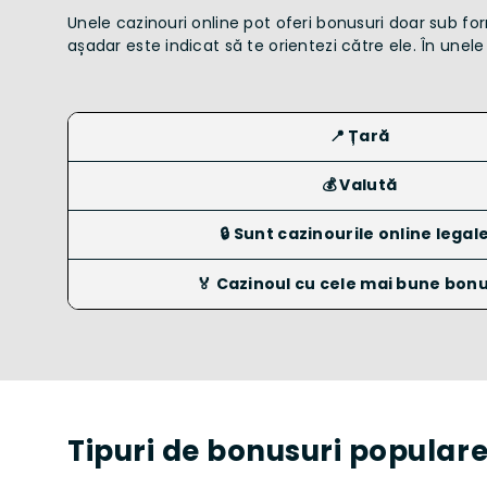
Unele cazinouri online pot oferi bonusuri doar sub f
așadar este indicat să te orientezi către ele. În unel
📍 Țară
💰 Valută
🔒 Sunt cazinourile online legal
🏅 Cazinoul cu cele mai bune bonu
Tipuri de bonusuri popular