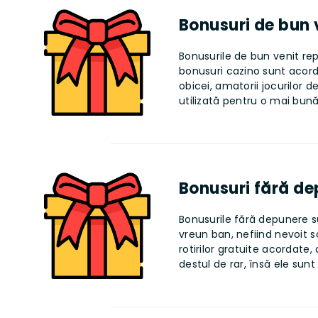
Bonusuri de bun 
Bonusurile de bun venit rep
bonusuri cazino sunt acorda
obicei, amatorii jocurilor 
utilizată pentru o mai bu
Bonusuri fără de
Bonusurile fără depunere su
vreun ban, nefiind nevoit să
rotirilor gratuite acordate,
destul de rar, însă ele sun