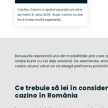
Casitsu Casino a apărut pe piața jocurilor
de noroc în anul 2020. Acest cazino nu are
încă foarte multă experiență,…
Bonusurile reprezintă una din modalitățile prin care o
relație bună cu cei deja existenți. De asemenea, amat
casino atunci când vor să aleagă platforma potrivită
Ce trebuie să iei în consid
cazino în România