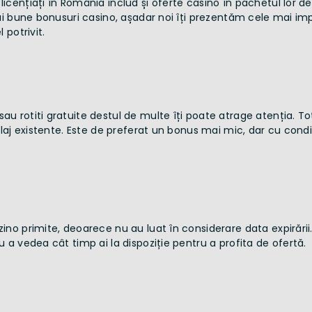
icențiați în România includ și oferte casino în pachetul lor de
 mai bune bonusuri casino, așadar noi îți prezentăm cele mai i
 potrivit.
au rotiti gratuite destul de multe îți poate atrage atenția. To
ulaj existente. Este de preferat un bonus mai mic, dar cu condiț
ino primite, deoarece nu au luat în considerare data expirării. 
u a vedea cât timp ai la dispoziție pentru a profita de ofertă.