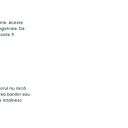
line. Aceste
egistrare. De
oate fi
orul nu riscă
rea banilor sau
se întâlnesc