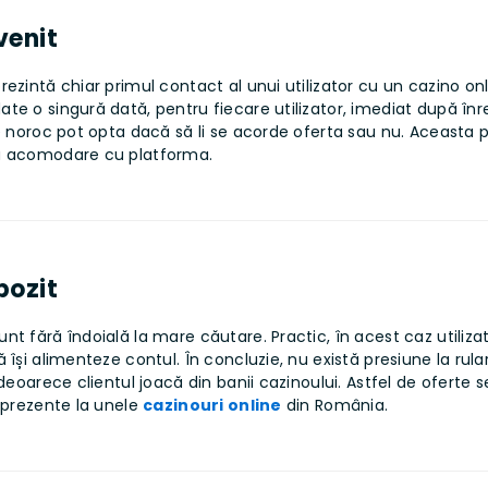
venit
rezintă chiar primul contact al unui utilizator cu un cazino on
te o singură dată, pentru fiecare utilizator, imediat după înr
de noroc pot opta dacă să li se acorde oferta sau nu. Aceasta p
nă acomodare cu platforma.
pozit
nt fără îndoială la mare căutare. Practic, în acest caz utilizat
 își alimenteze contul. În concluzie, nu există presiune la rula
 deoarece clientul joacă din banii cazinoului. Astfel de oferte 
t prezente la unele
cazinouri online
din România.