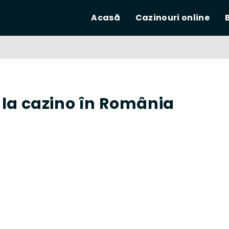
Acasă
Cazinouri online
 la cazino în România