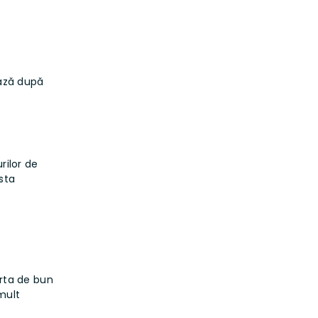
ează după
rilor de
ista
erta de bun
mult