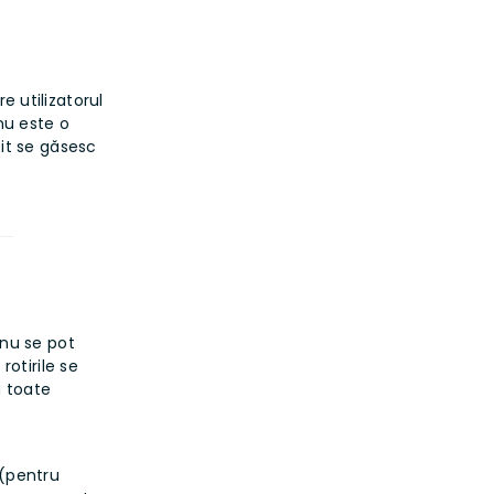
 utilizatorul
nu este o
it se găsesc
 nu se pot
rotirile se
u toate
 (pentru